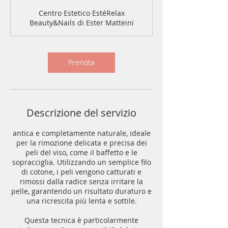
m
Centro Estetico EstéRelax
i
Beauty&Nails di Ester Matteini
n
u
t
i
Prenota
Descrizione del servizio
antica e completamente naturale, ideale
per la rimozione delicata e precisa dei
peli del viso, come il baffetto e le
sopracciglia. Utilizzando un semplice filo
di cotone, i peli vengono catturati e
rimossi dalla radice senza irritare la
pelle, garantendo un risultato duraturo e
una ricrescita più lenta e sottile.
Questa tecnica è particolarmente