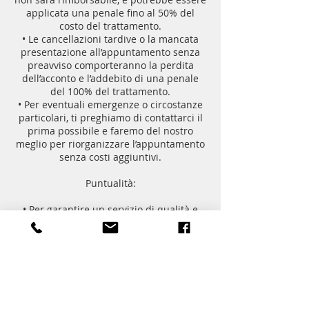
applicata una penale fino al 50% del
costo del trattamento.
• Le cancellazioni tardive o la mancata
presentazione all’appuntamento senza
preavviso comporteranno la perdita
dell’acconto e l’addebito di una penale
del 100% del trattamento.
• Per eventuali emergenze o circostanze
particolari, ti preghiamo di contattarci il
prima possibile e faremo del nostro
meglio per riorganizzare l’appuntamento
senza costi aggiuntivi.
Puntualità:
• Per garantire un servizio di qualità e
rispetto per tutti i clienti, chiediamo di
arrivare puntuali all’appuntamento. In
caso di ritardo, ci riserviamo il diritto di
ridurre la durata del trattamento o, se
necessario, di riprogrammarlo.
Ringraziamento: