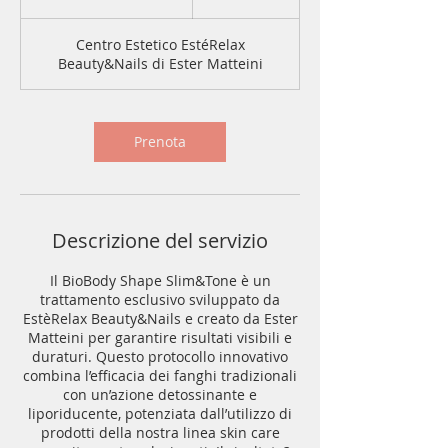
o
r
Centro Estetico EstéRelax
5
Beauty&Nails di Ester Matteini
m
i
n
u
Prenota
t
i
Descrizione del servizio
Il BioBody Shape Slim&Tone è un
trattamento esclusivo sviluppato da
EstèRelax Beauty&Nails e creato da Ester
Matteini per garantire risultati visibili e
duraturi. Questo protocollo innovativo
combina l’efficacia dei fanghi tradizionali
con un’azione detossinante e
liporiducente, potenziata dall’utilizzo di
prodotti della nostra linea skin care