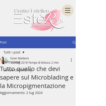
Post
Tutti i post
Ester Matteini
Tutti i post
30 mag 2018
Tempo di lettura: 2 min
Tutto quello che devi
La tua community
sapere sul Microblading e
la Micropigmentazione
Aggiornamento:
2 lug 2024