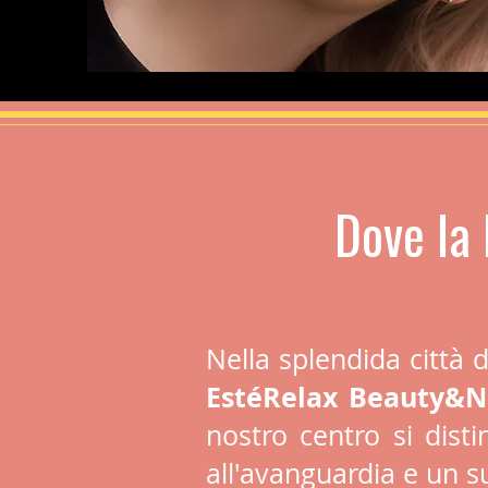
Dove la 
Nella splendida città d
EstéRelax Beauty&N
nostro centro si disti
all'avanguardia e un su