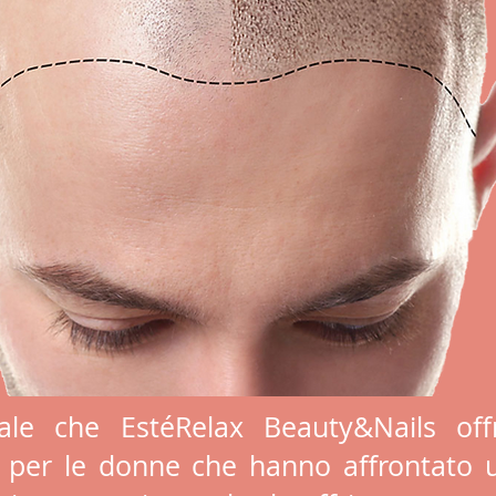
tale che EstéRelax Beauty&Nails off
 per le donne che hanno affrontato 