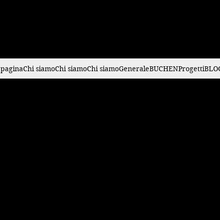
pagina
Chi siamo
Chi siamo
Chi siamo
Generale
BUCHEN
Progetti
BLO