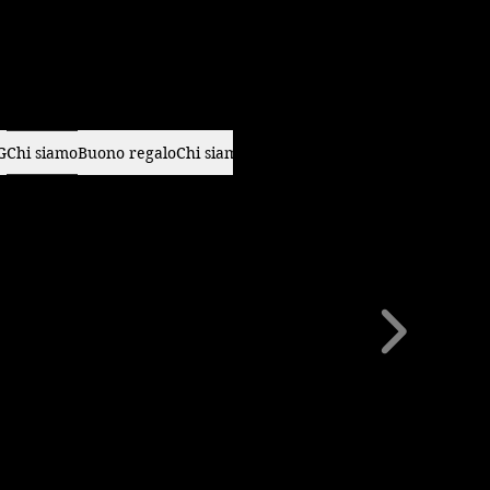
G
Chi siamo
Buono regalo
Chi siamo
Landing Page
Piani e prezzi