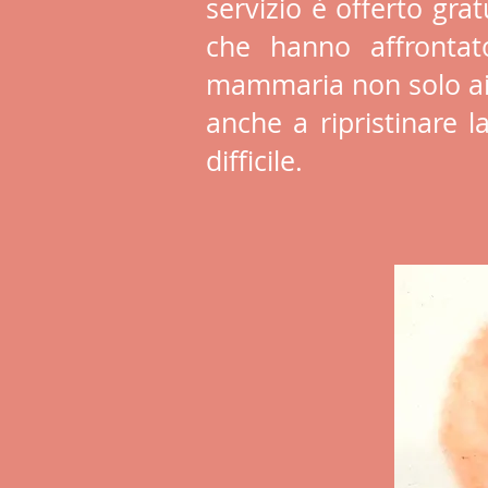
servizio è offerto gra
che hanno affrontato
mammaria non solo aiut
anche a ripristinare l
difficile.