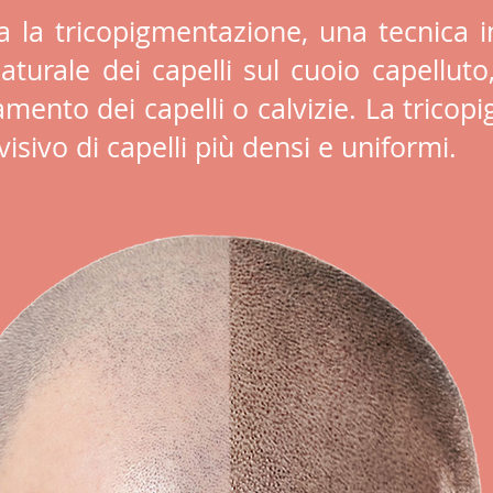
a la tricopigmentazione, una tecnica i
naturale dei capelli sul cuoio capelluto
damento dei capelli o calvizie. La tric
visivo di capelli più densi e uniformi.